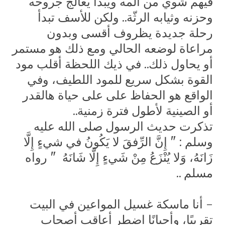
فيهم شوي من ألمه ويبدأ يعالج جروحه
وحزنه وثيابه الرثّة.. ولكن للأسف تبدأ
رحلة جديدة يظروف أقسى وبدون
مراعاة لوضعه الحالي ومع ذلك هو مستمر
أو يحاول ذلك.. في ذيك اللحظة أقلب مود
القوة بشكل سريع للمود اللطيف، وفي
الواقع هو الحفاظ على على حياة هالقدر
أو الصينية لأطول فترة زمنية..
تذكرت حديث الرسول صلى الله عليه
وسلم : "
إِنَّ الرِّفقَ لا يَكُونُ في شيءٍ إِلَّا
زَانَهُ، وَلا يُنْزَعُ مِنْ شَيءٍ إِلَّا شَانَهُ
"
رواه
مسلم ..
-
أنا ماسكة غسيل المواعين في البيت
تقريبًا، وأحيانًا اضطر أعاقب أصحاب