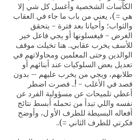
الكآسات الشخصية وأغسل كل شي إلا
هي =)، يعني من باب ما جاء في العقاب
والثواب؛ وأحيانا بعد فترة - يتحقق
الغرض - فيغسلونها أو يجي فاعل خير
للأسف يخرب عقابي.. هنا تخيلت موقف
الوالدين وحتى المعلمين ومحاولاتهم في
تعديل بعض السلوكيات عند أبنائهم أو
طلابهم، ويجي من يخرب عليهم – بدون
قصد في الأغلب - !.. فصرت اضطر
أعطي تلميحات عن مسؤولية الفرد عن
نفسه واللي تبدأ من تحمله أبسط نتائج
أفعاله البسيطة للطرف الأو ل، وأوضح
فكرتي للطرف الثاني
=)..