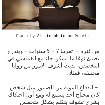
Photo by
Skitterphoto
on P
exels
من فترة - تقريبا 7 - 5 سنوات - وبتدرج
بطيئ نوعًا ما، يمكن جاء مع انغماسي في
التخصص، بديت أشوف الأمور من زوايا
مختلفة، فمثلًا :
-
اندفاع المويه من الصنبور مثل شخص
كان محتاج أحد يسمع له ومع أول احتكاك
بشري تشوفه يتكلم بشكل متحمس