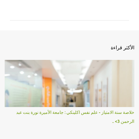
ت
ع
ل
ي
ق
ا
الأكثر قراءة
ت
خلاصة سنة الامتياز - علم نفس اكلينكي : جامعة الأميرة نورة بنت عبد
الرحمن 3> ..